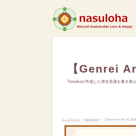
【Genrei
Tomokaが作成した潜在意識を書き換
トップページ
＞
Genrei Art
＞ 【Genrei Art No.