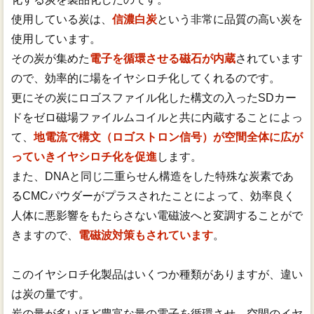
使用している炭は、
信濃白炭
という非常に品質の高い炭を
使用しています。
その炭が集めた
電子を循環させる磁石が内蔵
されています
ので、効率的に場をイヤシロチ化してくれるのです。
更にその炭にロゴスファイル化した構文の入ったSDカー
ドをゼロ磁場ファイルムコイルと共に内蔵することによっ
て、
地電流で構文（ロゴストロン信号）が空間全体に広が
っていきイヤシロチ化を促進
します。
また、DNAと同じ二重らせん構造をした特殊な炭素であ
るCMCパウダーがプラスされたことによって、効率良く
人体に悪影響をもたらさない電磁波へと変調することがで
きますので、
電磁波対策もされています
。
このイヤシロチ化製品はいくつか種類がありますが、違い
は炭の量です。
炭の量が多いほど豊富な量の電子を循環させ、空間のイヤ