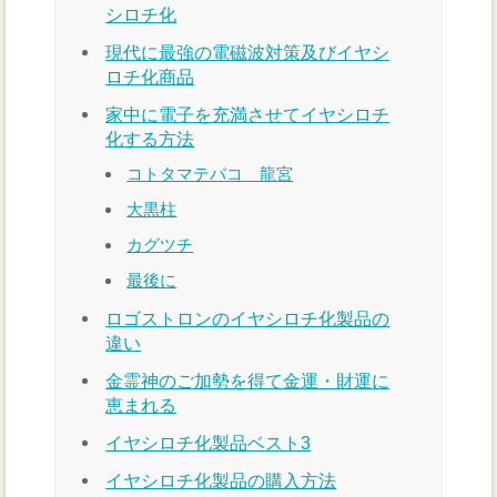
シロチ化
現代に最強の電磁波対策及びイヤシ
ロチ化商品
家中に電子を充満させてイヤシロチ
化する方法
コトタマテバコ 龍宮
大黒柱
カグツチ
最後に
ロゴストロンのイヤシロチ化製品の
違い
金霊神のご加勢を得て金運・財運に
恵まれる
イヤシロチ化製品ベスト3
イヤシロチ化製品の購入方法